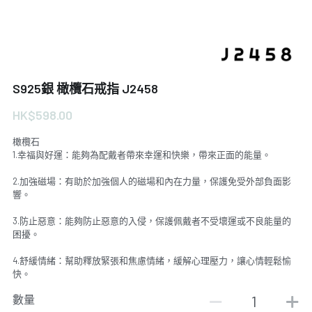
S925銀 橄欖石戒指 J2458
HK$598.00
橄欖石
1.幸福與好運：能夠為配戴者帶來幸運和快樂，帶來正面的能量。
2.加強磁場：有助於加強個人的磁場和內在力量，保護免受外部負面影
響。
3.防止惡意：能夠防止惡意的入侵，保護佩戴者不受壞運或不良能量的
困擾。
4.舒緩情緒：幫助釋放緊張和焦慮情緒，緩解心理壓力，讓心情輕鬆愉
快。
數量