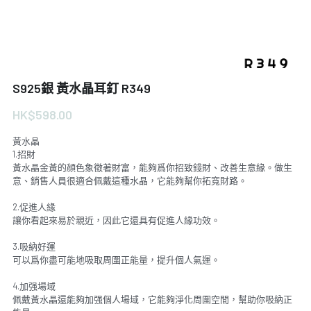
S925銀 黃水晶耳釘 R349
HK$598.00
黃水晶
1.招財
黃水晶金黃的顔色象徵著財富，能夠爲你招致錢財、改善生意緣。做生
意、銷售人員很適合佩戴這種水晶，它能夠幫你拓寬財路。
2.促進人緣
讓你看起來易於親近，因此它還具有促進人緣功效。
3.吸納好運
可以爲你盡可能地吸取周圍正能量，提升個人氣運。
4.加强場域
佩戴黃水晶還能夠加强個人場域，它能夠淨化周圍空間，幫助你吸納正